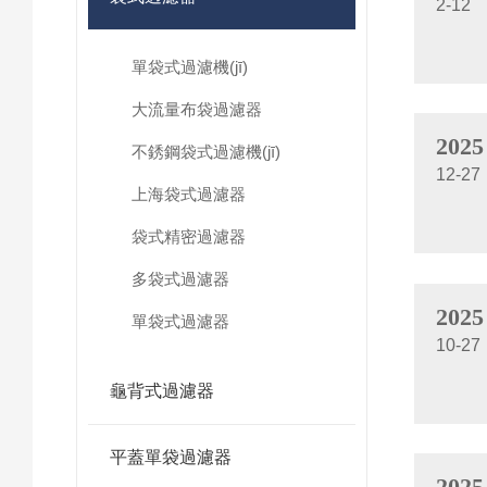
2-12
單袋式過濾機(jī)
大流量布袋過濾器
2025
不銹鋼袋式過濾機(jī)
12-27
上海袋式過濾器
袋式精密過濾器
多袋式過濾器
2025
單袋式過濾器
10-27
龜背式過濾器
平蓋單袋過濾器
2025