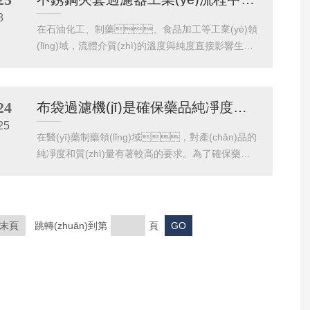
有效去除液體中的雜質(zhì)顆粒，保障流
1-1.0MPa的工作壓力。支撐網(wǎng)籃采用高
8
體的純凈度，廣泛應(yīng)用于化工、食
開孔率不銹鋼沖孔板或激光打孔板，開孔
在石油化工、制藥、食品加工等工業(yè)領
品、制藥、水處理等多個(gè)行業(yè)領(lǐ
率達(dá)...
(lǐng)域，流體介質(zhì)的溫度與純度直接影響生產
ng)域。其核心價(jià)值在于能夠?yàn)樯a(ch
(chǎn)安全與產(chǎn)品質(zhì)量。不銹鋼夾
ǎn)過程提供穩(wěn)定且高效的過濾解決方
套過濾器憑借其特殊的雙層結(jié)構(gòu)設(shè)計
案，確保產(chǎn)品質(zhì)量，保護(hù)
(jì)，將溫度控制與固液分離功能融為一
下游設(shè)備，并降低運(yùn)行成
24
布袋過濾機(jī)是確保藥品純凈度的關(guān)鍵設(shè)備
體，成為解決高粘度、易結(jié)晶流體過濾
本。一、工作原理：多級過濾與精密攔截單袋式
25
難題的核心設(shè)備。一、低溫環(huán)境
過濾機(jī)的工作原理基于壓力驅(qū)動(dòng)和濾
在醫(yī)藥制藥領(lǐng)域，對產(chǎn)品的
下的“抗凝利器”在石化行業(yè)，原油在低
袋的精密攔截作用。1.其工作流程始于液
純凈度和質(zhì)量有著較高的要求。為了確保藥品
溫環(huán)境下易凝固導(dǎo)致管道堵
體導(dǎo)入：待過濾的液體通過泵...
在生產(chǎn)過程中不受污染，布袋過
塞，潤滑油在低溫下粘度激增影響設(shè)
濾機(jī)作為一種高效的固液分離設(shè)
備運(yùn)行。設(shè)備通過外層夾套通
備，發(fā)揮著至關(guān)重要的作用。醫
入蒸汽或?qū)嵊?，使流體溫度維持在50-80℃
(yī)藥制藥用布袋過濾機(jī)采用纖維編織的濾袋作為
末頁
跳轉(zhuǎn)到第
頁
的適宜范圍。例如，某煉油廠采
過濾元件，通過其特殊的過濾機(jī)理，
用316L不銹鋼夾套過濾器處理低溫原油，夾套層熱
能夠高效地捕集和分離原料藥液、中間體
循環(huán)系統(tǒng)使流體溫度提升...
以及成品藥液中的懸浮物、顆粒物等雜質(zh
ì)。這種過濾方式不僅提高了藥品的純凈
度，還確保了生產(chǎn)過程的穩(wěn)定性和可