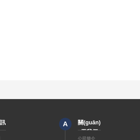
資訊
關(guān)
A
于我們
聞
公司簡介