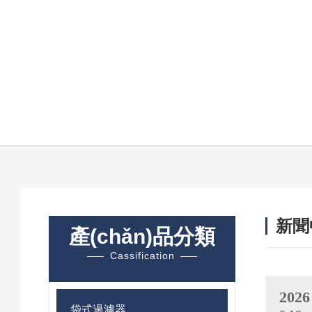
新聞
產(chǎn)品分類
Cassification
2026
袋式過濾器