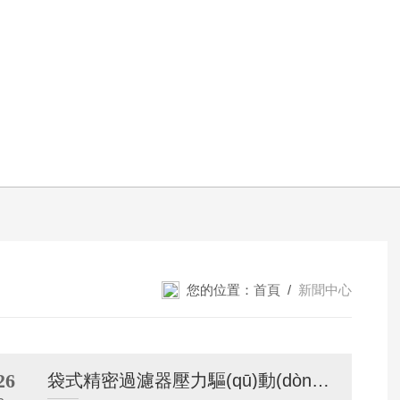
您的位置：
首頁
/
新聞中心
26
袋式精密過濾器壓力驅(qū)動(dòng)下的高效固液分離技術(shù)