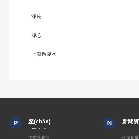
濾袋
濾芯
上海過濾器
產(chǎn)
新聞
P
N
品中心
袋式過濾器
公司新