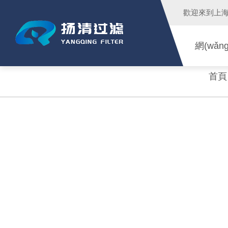
歡迎來到
上
網(wǎn
首頁