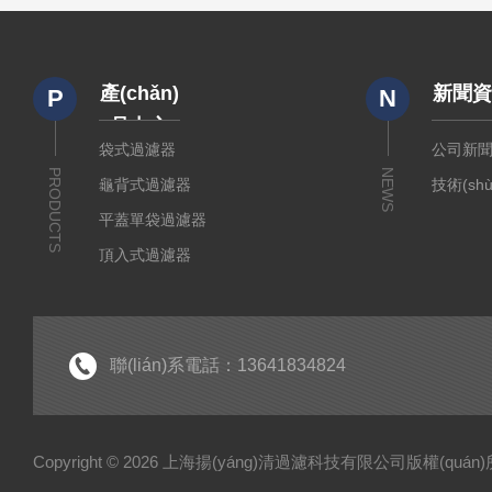
產(chǎn)
新聞
P
N
品中心
袋式過濾器
公司新
PRODUCTS
NEWS
龜背式過濾器
技術(sh
平蓋單袋過濾器
頂入式過濾器
濾芯式過濾器
氣體過濾器
不銹鋼濾芯式過濾器
聯(lián)系電話：13641834824
蒸汽過濾器
呼吸器
Copyright © 2026 上海揚(yáng)清過濾科技有限公司版權(quá
雙聯(lián)過濾器