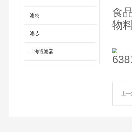
食品
濾袋
物料
濾芯
上海過濾器
上一