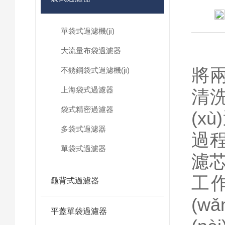
單袋式過濾機(jī)
雙聯
大流量布袋過濾器
將兩
不銹鋼袋式過濾機(jī)
上海袋式過濾器
清洗
袋式精密過濾器
(x
多袋式過濾器
過程
單袋式過濾器
濾芯
工作
龜背式過濾器
(w
平蓋單袋過濾器